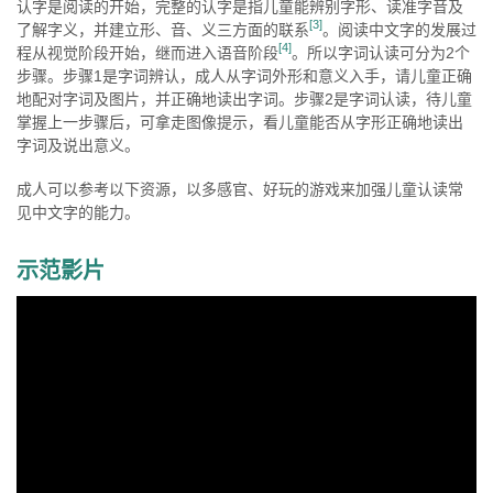
认字是阅读的开始，完整的认字是指儿童能辨别字形、读准字音及
[3]
了解字义，并建立形、音、义三方面的联系
。阅读中文字的发展过
[4]
程从视觉阶段开始，继而进入语音阶段
。所以字词认读可分为2个
步骤。步骤1是字词辨认，成人从字词外形和意义入手，请儿童正确
地配对字词及图片，并正确地读出字词。步骤2是字词认读，待儿童
掌握上一步骤后，可拿走图像提示，看儿童能否从字形正确地读出
字词及说出意义。
成人可以参考以下资源，以多感官、好玩的游戏来加强儿童认读常
见中文字的能力。
示范影片