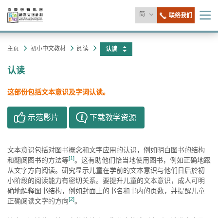
更
简
联络我们
目
录
改
语
协
主
主页
初小​中文教材
阅读
认读
言
内
康
容
认读
开
会
始
这部份包括文本意识及字词认读。
示范影片
下载教学资源
文本意识包括对图书概念和文字应用的认识，例如明白图书的结构
[1]
和翻阅图书的方法等
。这有助他们恰当地使用图书，例如正确地跟
从文字方向阅读。研究显示儿童在学前的文本意识与他们日后於初
小阶段的阅读能力有密切关系。要提升儿童的文本意识，成人可明
确地解释图书结构，例如封面上的书名和书内的页数，并提醒儿童
[2]
正确阅读文字的方向
。