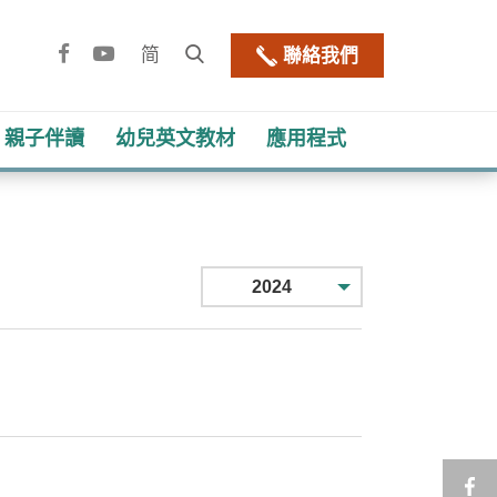
Facebook
YouTube
打
简
聯絡我們
開
網
親子伴讀
幼兒​英文教材
應用程式
站
搜
尋
2024
框