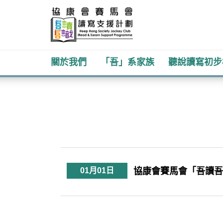
關於我們
「吾」系家族
聽說讀寫初步
協
主
内
康
容
開
會
始
01月01日
協康會賽馬會「吾讀吾