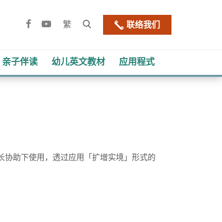
Facebook
YouTube
打
繁
联络我们
开
网
亲子伴读
幼儿​英文教材
应用程式
站
搜
寻
框
长协助下使用，透过应用「扩增实境」形式的