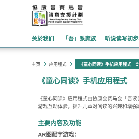
关於我们
「吾」系家族
听说读写初步
协
主
主页
应用程式
《童心同读》手机应用程式
内
康
容
《童心同读》手机应用程式
开
会
始
《童心同读》应用程式由协康会赛马会「吾读
游戏互动体验，提升儿童对阅读的兴趣和增强
主要内容及功能
AR图配字游戏：