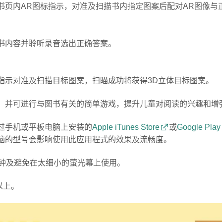
书页内AR图标指示，对准及扫描书内指定图案后配对AR图像与
书内容并聆听录音选出正确答案。
指示对准及扫描目标图案，扫瞄成功将获得3D立体目标图案。
，并可进行与图书有关的简单游戏，提升儿童对阅读的兴趣和增
过手机或平板电脑上安装的
Apple iTunes Store
或
Google Play
脑的型号会影响使用此应用程式的效果及流畅度。
分钟及避免在太细小的萤光幕上使用。
或以上。