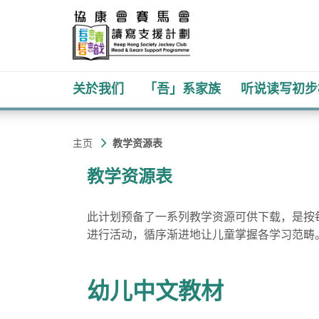
关於我们
「吾」系家族
听说读写初步
协
主
主页
教学资源表
内
康
容
教学资源表
开
会
始
此计划预备了一系列教学资源可供下载，是按
进行活动，循序渐进地让儿童掌握各学习范畴
幼儿​中文教材