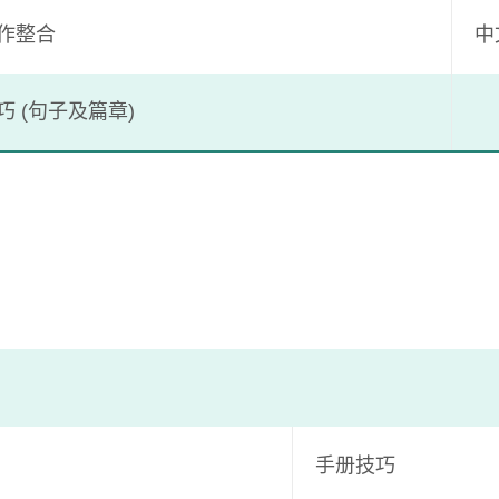
作​整合
中
​ (句子及篇章)
手册技巧​