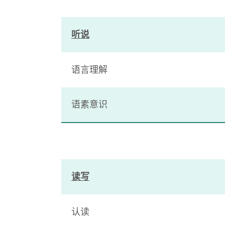
听说
语言理解
语素意识
读写
认读