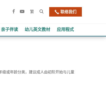
Facebook
YouTube
打
繁
联络我们
开
网
亲子伴读
幼儿​英文教材
应用程式
站
搜
寻
框
年级或年龄分类，建议成人由初阶开始与儿童